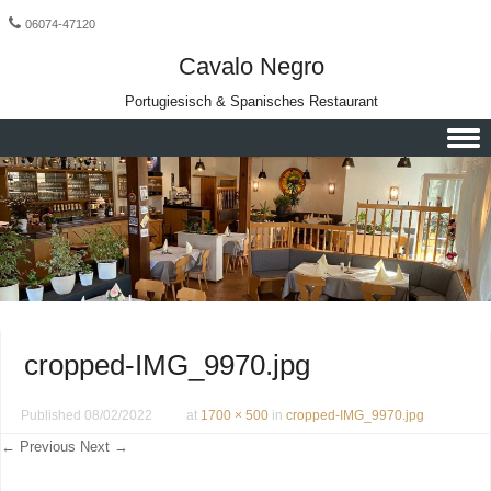
06074-47120
Cavalo Negro
Portugiesisch & Spanisches Restaurant
Skip to content
cropped-IMG_9970.jpg
Published
08/02/2022
at
1700 × 500
in
cropped-IMG_9970.jpg
← Previous
Next →